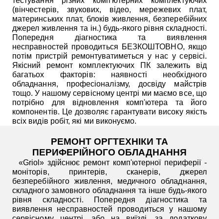
тестування різних комп'ютерних комплектуючих
(вінчестерів, звукових, відео, мережевих плат,
материнських плат, блоків живлення, безперебійних
джерел живлення та ін.) будь-якого рівня складності.
Попередня діагностика та виявлення
несправностей проводиться БЕЗКОШТОВНО, якщо
потім пристрій ремонтуватиметься у нас у сервісі.
Якісний ремонт комплектуючих ПК залежить від
багатьох факторів: наявності необхідного
обладнання, професіоналізму, досвіду майстрів
тощо. У нашому сервісному центрі ми маємо все, що
потрібно для відновлення комп'ютера та його
компонентів. Це дозволяє гарантувати високу якість
всіх видів робіт, які ми виконуємо.
РЕМОНТ ОРГТЕХНІКИ ТА
ПЕРИФЕРІЙНОГО ОБЛАДНАННЯ
«Griol» здійснює ремонт комп'ютерної периферії -
моніторів, принтерів, сканерів, джерел
безперебійного живлення, медичного обладнання,
складного замовного обладнання та інше будь-якого
рівня складності. Попередня діагностика та
виявлення несправностей проводиться у нашому
сервісному центрі, або на виїзді, за додаткову